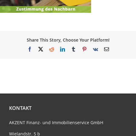
Share This Story, Choose Your Platform!
Facebook
X
Reddit
LinkedIn
Tumblr
Pinterest
Vk
E-
Mail
KONTAKT
AKZENT Finanz- und
Immobilienservice
GmbH
Wielandstr. 5 b