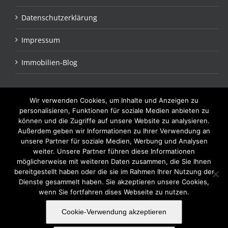
Datenschutzerklärung
Impressum
Immobilien-Blog
Wir verwenden Cookies, um Inhalte und Anzeigen zu
BLEIBEN SIE IN VERBINDUNG
personalisieren, Funktionen für soziale Medien anbieten zu
können und die Zugriffe auf unsere Website zu analysieren.
Außerdem geben wir Informationen zu Ihrer Verwendung an
unsere Partner für soziale Medien, Werbung und Analysen
weiter. Unsere Partner führen diese Informationen
möglicherweise mit weiteren Daten zusammen, die Sie Ihnen
bereitgestellt haben oder die sie im Rahmen Ihrer Nutzung der
Dienste gesammelt haben. Sie akzeptieren unsere Cookies,
wenn Sie fortfahren dises Webseite zu nutzen.
© 2015
AKZENT Finanz- und Immobilienservice GmbH
| Wielandstr. 5 b | 10625
Cookie-Verwendung akzeptieren
Berlin | Tel:
030 75541830
|
info@akzentimmobilien.de