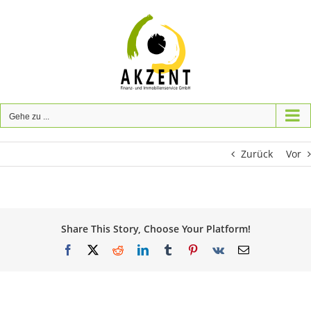
Zum
Inhalt
springen
Gehe zu ...
Zurück
Vor
Share This Story, Choose Your Platform!
Facebook
X
Reddit
LinkedIn
Tumblr
Pinterest
Vk
E-
Mail